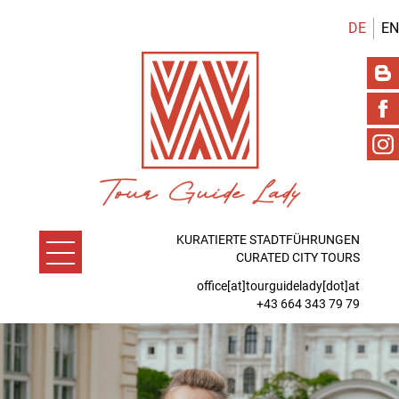
DE
EN
KURATIERTE STADTFÜHRUNGEN
CURATED CITY TOURS
office[at]tourguidelady[dot]at
+43 664 343 79 79